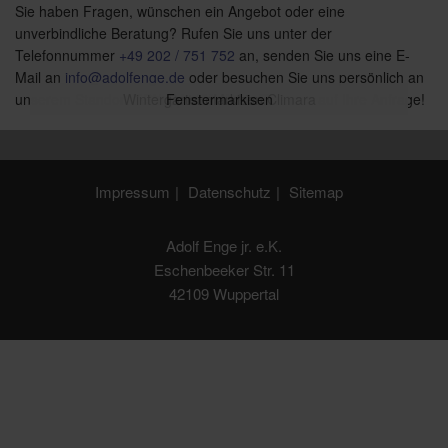
Sie haben Fragen, wünschen ein Angebot oder eine
unverbindliche Beratung? Rufen Sie uns unter der
Telefonnummer
+49 202 / 751 752
an, senden Sie uns eine E-
Mail an
info@adolfenge.de
oder besuchen Sie uns persönlich an
unserem Standort in Wuppertal. Wir freuen uns auf Ihre Anfrage!
Wintergartenmarkisen Climara
Terrassen Markisen Terrea
Pergola Markisen Perea
Fenstermarkisen
Seiten-Markisen
Impressum
Datenschutz
Sitemap
Adolf Enge jr. e.K.
Eschenbeeker Str. 11
42109 Wuppertal