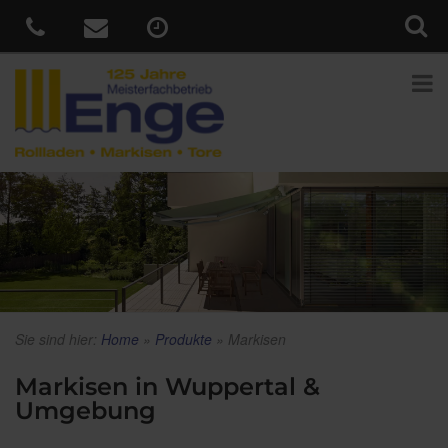
Sie sind hier:
Home
»
Produkte
»
Markisen
Markisen in Wuppertal &
Umgebung