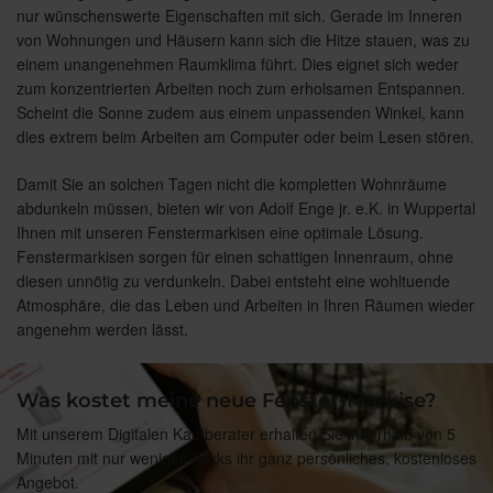
nur wünschenswerte Eigenschaften mit sich. Gerade im Inneren
von Wohnungen und Häusern kann sich die Hitze stauen, was zu
einem unangenehmen Raumklima führt. Dies eignet sich weder
zum konzentrierten Arbeiten noch zum erholsamen Entspannen.
Scheint die Sonne zudem aus einem unpassenden Winkel, kann
dies extrem beim Arbeiten am Computer oder beim Lesen stören.
Damit Sie an solchen Tagen nicht die kompletten Wohnräume
abdunkeln müssen, bieten wir von Adolf Enge jr. e.K. in Wuppertal
Ihnen mit unseren Fenstermarkisen eine optimale Lösung.
Fenstermarkisen sorgen für einen schattigen Innenraum, ohne
diesen unnötig zu verdunkeln. Dabei entsteht eine wohltuende
Atmosphäre, die das Leben und Arbeiten in Ihren Räumen wieder
angenehm werden lässt.
Was kostet meine neue Fenster-Markise?
Mit unserem Digitalen Kaufberater erhalten Sie innerhalb von 5
Minuten mit nur wenigen Klicks ihr ganz persönliches, kostenloses
Angebot.