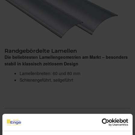
Randgebördelte Lamellen
Die beliebtesten Lamellengeometrien am Markt – besonders
stabil in klassisch zeitlosem Design
Lamellenbreiten: 60 und 80 mm
Schienengeführt, seilgeführt