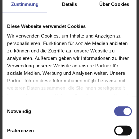
Zustimmung
Details
Über Cookies
Diese Webseite verwendet Cookies
Wir verwenden Cookies, um Inhalte und Anzeigen zu
personalisieren, Funktionen für soziale Medien anbieten
zu können und die Zugriffe auf unsere Website zu
analysieren. Außerdem geben wir Informationen zu Ihrer
Verwendung unserer Website an unsere Partner für
soziale Medien, Werbung und Analysen weiter. Unsere
Partner führen diese Informationen möglicherweise mit
Abdunkelungslamellen
weiteren Daten zusammen, die Sie ihnen bereitgestellt
Perfekter Lamellenschluss dank der speziellen
haben oder die sie im Rahmen Ihrer Nutzung der Dienste
Lamellengeometrie – wenn es besonders dunkel sein soll
gesammelt haben.
Einwilligungsauswahl
Zetra Lamelle 80 Z - Gerades Lamellendesign mit
Notwendig
verbesserter Abdunkelung (passt optisch perfekt zum
neuen A 37 Rollladen-Profil in glatter Ausführung)
Lamellenbreiten: 80 (Zetra), 73 und 90/93 mm
Präferenzen
Schienengeführt, seilgeführt