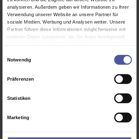
Das könnte Sie auch interessieren
analysieren. Außerdem geben wir Informationen zu Ihrer
Verwendung unserer Website an unsere Partner für
soziale Medien, Werbung und Analysen weiter. Unsere
Partner führen diese Informationen möglicherweise mit
weiteren Daten zusammen, die Sie ihnen bereitgestellt
haben oder die sie im Rahmen Ihrer Nutzung der Dienste
gesammelt haben.
Einwilligungsauswahl
Notwendig
Präferenzen
Statistiken
Marketing
Basis-Außenjalousie