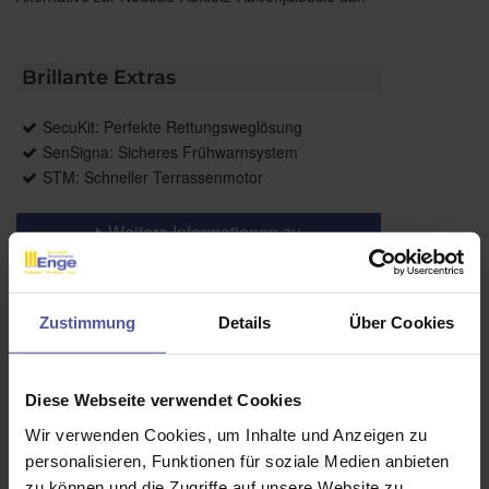
Brillante Extras
SecuKit: Perfekte Rettungsweglösung
SenSigna: Sicheres Frühwarnsystem
STM: Schneller Terrassenmotor
Weitere Informationen zu
Ausstattungsextras Außenjalousien
Weitere Informationen zu
Lamellengeometrien
Zustimmung
Details
Über Cookies
Farben
Diese Webseite verwendet Cookies
Wir verwenden Cookies, um Inhalte und Anzeigen zu
Weitere Informationen
personalisieren, Funktionen für soziale Medien anbieten
zu können und die Zugriffe auf unsere Website zu