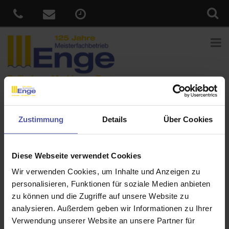
Sie sind hier:
Home
»
News
»
Tageslicht ist der Rhythmus des
Zustimmung
Details
Über Cookies
Lebens
Veröffentlicht
14. Februar 2022
am
Tageslicht ist der Rhythmus des
Diese Webseite verwendet Cookies
Lebens
Wir verwenden Cookies, um Inhalte und Anzeigen zu
personalisieren, Funktionen für soziale Medien anbieten
Tageslicht hat eine besondere Wirkung auf uns Menschen. Umso
zu können und die Zugriffe auf unsere Website zu
besser, wenn man es nach den eigenen Bedürfnissen steuern
analysieren. Außerdem geben wir Informationen zu Ihrer
kann. Egal, ob Sie Ihre Wohnräume hell durchleuchten möchten
Verwendung unserer Website an unsere Partner für
oder konzentriert arbeiten müssen – mit
Außenjalousien von