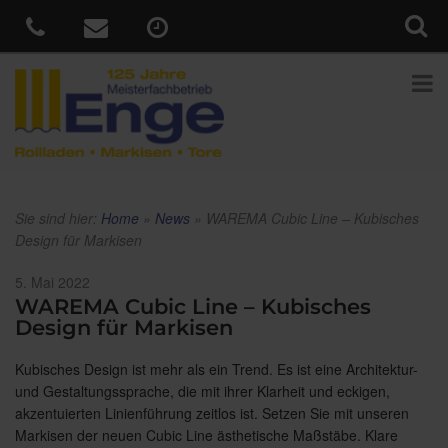
Sie sind hier:
Home
»
News
»
WAREMA Cubic Line – Kubisches
Design für Markisen
Veröffentlicht
5. Mai 2022
am
WAREMA Cubic Line – Kubisches
Design für Markisen
Kubisches Design ist mehr als ein Trend. Es ist eine Architektur-
und Gestaltungssprache, die mit ihrer Klarheit und eckigen,
akzentuierten Linienführung zeitlos ist. Setzen Sie mit unseren
Markisen der neuen Cubic Line ästhetische Maßstäbe. Klare