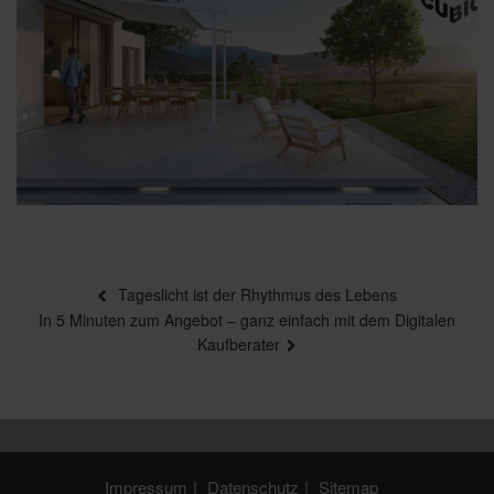
Beitragsnavigation
Vorheriger
Tageslicht ist der Rhythmus des Lebens
Beitrag
Nächster
In 5 Minuten zum Angebot – ganz einfach mit dem Digitalen
Beitrag
Kaufberater
Impressum
Datenschutz
Sitemap