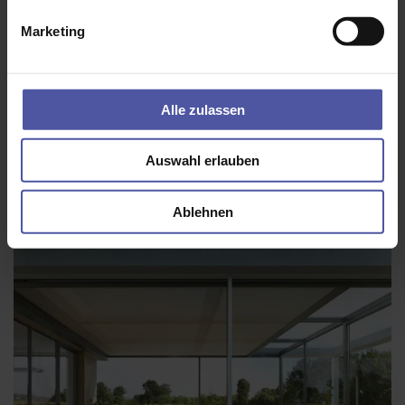
Marketing
Komfort und Design in Perfektion mit der
Terrassenmarkise Terrea K70
Die komfortable Kassetten-Markise für die Verschattung großer
Alle zulassen
Flächen – mit einer Vielzahl an Extras.
Zur Terrea K70 »
Auswahl erlauben
Ablehnen